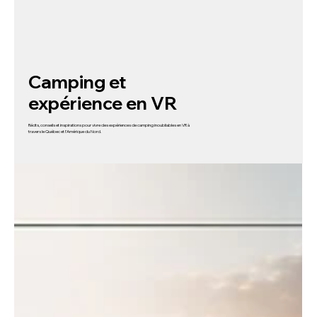
Camping et
expérience en VR
Récits, conseils et inspirations pour vivre des expériences de camping inoubliables en VR à
travers le Québec et l’Amérique du Nord.