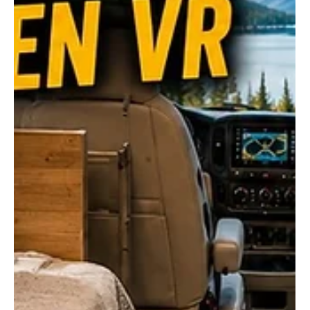
Voyager en VR, c’est goûter à la liberté absolue, tout en
emportant son petit chez-soi sur roues. Toutefois, une
escapade d’une à deux semaines réclame plus qu’une
brosse à dents et un oreiller gonflable. Que vous alterniez
campings aménagés et boondocking, planifier vos
indispensables vous évitera bien des maux de tête (et des
matins frigorifiés ou étouffants). Chaque type de
motorisé (Classe A ou Classe C) impose ses adaptati