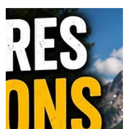
Voyager en famille avec enfants en
VR | conseils pratiques et jeux à
prévoir
Préparer son voyage en famille Avant même de monter
en VR, il est essentiel de planifier soigneusement chaque
détail pour éviter les mauvaises surprises. Définissez la
durée du séjour (week-end ou road trip prolongé) et
choisissez les étapes principales : campings nature ou
aires de service près des villes. Pensez à l’itinéraire global,