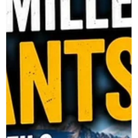
taille et du type de votre VR peut transformer un séjour
agréable en véritable cauchemar. Qui n’a jamais vu un
motorisé Classe A se débattre pour entrer dans un
chemin trop étroit, ou un Classe B perdu au milieu d’une
vaste parcelle sans branchements adaptés ? Dans cet
article, inspiré du modèle “Réparer une fuite d’eau”
(diagnostic puis étapes pratiques), nous verrons
comment évaluer vos besoins selon votre VR, comprend