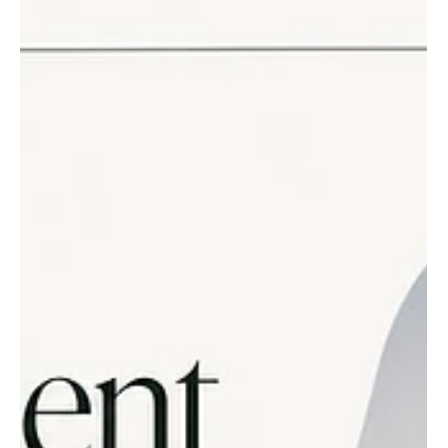
VR ? Le camping rustique au Québec attire de plus en
plus de caravanier·e·s désireux·ses de renouer avec la
simplicité et la sérénité des grands espaces. Ces sites,
généralement dépourvus d’équipements conventionnels
(eau courante, électricité, égouts), favorisent une
immersion totale en forêt, au bord de l’eau ou dans des
paysages sauvages uniques . Parcourir le Qué