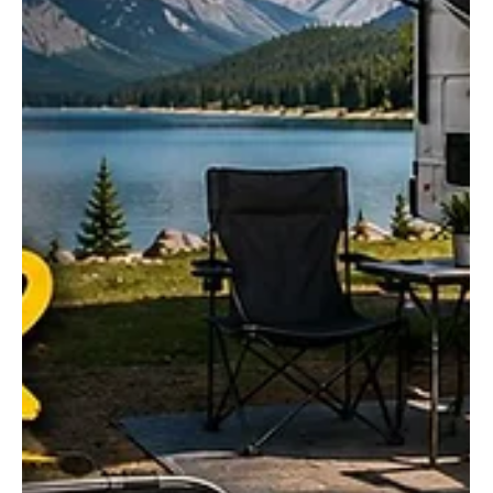
quelques clics. Autrefois confinés aux guides papier, les
voyageurs s’appuient aujourd'hui sur des plateformes
numériques pour optimiser leur trajet et éviter les
mauvaises surprises (électricité manquante, accès
restreint aux grands motorisés). En 2025, la montée en
puissance des applications communautaires et paya