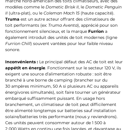
marché nord-américain des toits climatiseurs, avec des 
modèles comme le 
Dometic Brisk II
, le 
Dometic Penguin 
II
 (ultra-plat), ou le 
Coleman Mach 15
 (haute capacité). 
Truma
 est un autre acteur offrant des climatiseurs de 
toit performants (ex: 
Truma Aventa
), apprécié pour son 
fonctionnement silencieux, et la marque 
Furrion
 a 
également introduit des unités de toit modernes (ligne 
Furrion Chill
) souvent vantées pour leur faible niveau 
sonore.
Inconvénients :
 Le principal défaut des AC de toit est leur 
appétit en énergie
. Fonctionnant sur le secteur 120 V, ils 
exigent une source d’alimentation robuste : soit être 
branché à une borne de camping (brancher sur du 
30 ampères minimum, 50 A si plusieurs AC ou appareils 
énergivores simultanés), soit faire tourner un générateur 
embarqué suffisamment puissant. En usage hors 
branchement, un climatiseur de toit peut difficilement 
être alimenté longtemps sur batteries sauf installation 
solaire/batteries très performante (nous y reviendrons). 
Ces unités peuvent consommer autour de 1 500 à 
2 000 Watts en continu une fois lancées, et davantage au 