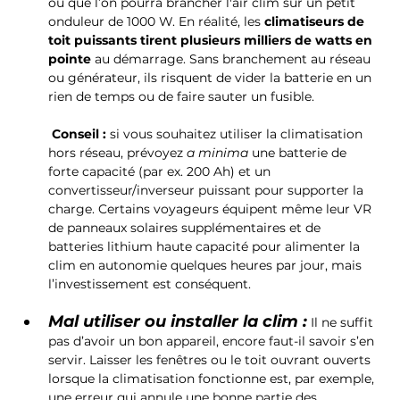
ou que l’on pourra brancher l'air clim sur un petit 
onduleur de 1000 W. En réalité, les 
climatiseurs de 
toit puissants tirent plusieurs milliers de watts en 
pointe
 au démarrage. Sans branchement au réseau 
ou générateur, ils risquent de vider la batterie en un 
rien de temps ou de faire sauter un fusible.
Conseil :
 si vous souhaitez utiliser la climatisation 
hors réseau, prévoyez 
a minima
 une batterie de 
forte capacité (par ex. 200 Ah) et un 
convertisseur/inverseur puissant pour supporter la 
charge. Certains voyageurs équipent même leur VR 
de panneaux solaires supplémentaires et de 
batteries lithium haute capacité pour alimenter la 
clim en autonomie quelques heures par jour, mais 
l’investissement est conséquent.
Mal utiliser ou installer la clim :
 Il ne suffit 
pas d’avoir un bon appareil, encore faut-il savoir s’en 
servir. Laisser les fenêtres ou le toit ouvrant ouverts 
lorsque la climatisation fonctionne est, par exemple, 
une erreur qui annule une bonne partie des 