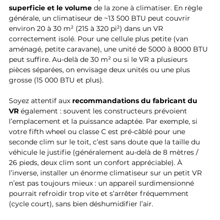
superficie et le volume
 de la zone à climatiser. En règle 
générale, un climatiseur de ~13 500 BTU peut couvrir 
environ 20 à 30 m² (215 à 320 pi²) dans un VR 
correctement isolé. Pour une cellule plus petite (van 
aménagé, petite caravane), une unité de 5000 à 8000 BTU 
peut suffire. Au-delà de 30 m² ou si le VR a plusieurs 
pièces séparées, on envisage deux unités ou une plus 
grosse (15 000 BTU et plus).
Soyez attentif aux 
recommandations du fabricant du 
VR
 également : souvent les constructeurs prévoient 
l’emplacement et la puissance adaptée. Par exemple, si 
votre fifth wheel ou classe C est pré-câblé pour une 
seconde clim sur le toit, c’est sans doute que la taille du 
véhicule le justifie (généralement au-delà de 8 mètres / 
26 pieds, deux clim sont un confort appréciable). À 
l’inverse, installer un énorme climatiseur sur un petit VR 
n’est pas toujours mieux : un appareil surdimensionné 
pourrait refroidir trop vite et s’arrêter fréquemment 
(cycle court), sans bien déshumidifier l’air.