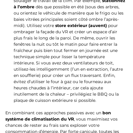
soulager le travail de la clim. Par exemple, 
stationnez 
à l’ombre
 dès que possible en été (sous des arbres, 
ou orientez le véhicule de manière que le frigo ou les 
baies vitrées principales soient côté ombre l’après-
midi). Utilisez votre 
store extérieur (auvent)
 pour 
ombrager la façade du VR et créer un espace d’air 
plus frais le long de la paroi. De même, ouvrir les 
fenêtres la nuit ou tôt le matin pour faire entrer la 
fraîcheur puis bien tout fermer en journée est une 
technique simple pour lisser la température 
intérieure. Si vous avez deux ventilateurs de toit, 
utilisez-les intelligemment (l’un en extraction, l’autre 
en soufflerie) pour créer un flux traversant. Enfin, 
évitez d’utiliser le four à gaz ou le fourneau aux 
heures chaudes à l’intérieur, car cela ajoute 
inutilement de la chaleur – privilégiez le BBQ ou la 
plaque de cuisson extérieure si possible.
En combinant ces approches passives avec un 
bon 
système de climatisation du VR
, vous maximisez vos 
chances de rester au frais sans exploser votre 
consommation d’énergie. Par forte canicule, toutes les 