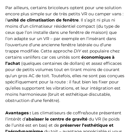
Par ailleurs, certains bricoleurs optent pour une solution 
encore plus simple sur de très petits VR ou camper vans : 
l’
unité de climatisation de fenêtre
. Il s’agit ni plus ni 
moins d’un climatiseur résidentiel compact (du type de 
ceux que l’on installe dans une fenêtre de maison) que 
l’on adapte sur un VR – par exemple en l’insérant dans 
l’ouverture d’une ancienne fenêtre latérale ou d’une 
trappe modifiée. Cette approche 
DIY
 est populaire chez 
certains vanlifers car ces unités sont 
économiques à 
l’achat
 (quelques centaines de dollars) et assez efficaces 
pour de petits volumes tout en tirant moins de courant 
qu’un gros AC de toit. Toutefois, elles ne sont pas conçues 
spécifiquement pour la route : il faut bien les fixer pour 
qu’elles supportent les vibrations, et leur intégration est 
moins harmonieuse (bruit et esthétique discutable, 
obstruction d’une fenêtre).
Avantages :
 Les climatiseurs de coffre/soute présentent 
l’intérêt d’
abaisser le centre de gravité
 du VR (le poids 
de l’unité est en bas) et de 
préserver l’esthétique et 
l’aérodynamisme
 du toit – avantage appréciable si vous 