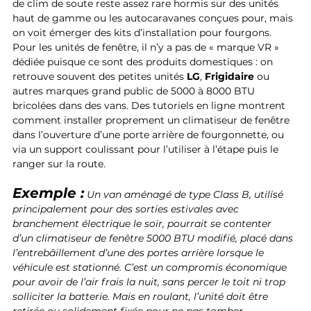
de clim de soute reste assez rare hormis sur des unités 
haut de gamme ou les autocaravanes conçues pour, mais 
on voit émerger des kits d’installation pour fourgons. 
Pour les unités de fenêtre, il n’y a pas de « marque VR » 
dédiée puisque ce sont des produits domestiques : on 
retrouve souvent des petites unités 
LG
, 
Frigidaire
 ou 
autres marques grand public de 5000 à 8000 BTU 
bricolées dans des vans. Des tutoriels en ligne montrent 
comment installer proprement un climatiseur de fenêtre 
dans l’ouverture d’une porte arrière de fourgonnette, ou 
via un support coulissant pour l’utiliser à l’étape puis le 
ranger sur la route.
Exemple :
 Un van aménagé de type Class B, utilisé 
principalement pour des sorties estivales avec 
branchement électrique le soir, pourrait se contenter 
d’un climatiseur de fenêtre 5000 BTU modifié, placé dans 
l’entrebâillement d’une des portes arrière lorsque le 
véhicule est stationné. C’est un compromis économique 
pour avoir de l’air frais la nuit, sans percer le toit ni trop 
solliciter la batterie. Mais en roulant, l’unité doit être 