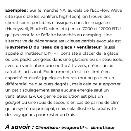
Exemples :
 Sur le marché NA, au-delà de l’EcoFlow Wave 
cité (qui cible les vanlifers high-tech), on trouve des 
climatiseurs portables classiques dans les magasins 
(Honeywell, Black+Decker, etc.) entre 7000 et 12000 BTU 
qui peuvent faire l’affaire branchés au camping. Une 
alternative de dépannage astucieuse parfois évoquée est 
le 
système D du "seau de glace + ventilateur"
 (aussi 
appelé climatiseur DIY) – il consiste à placer de la glace 
ou des packs congelés dans une glacière ou un seau isolé, 
avec un ventilateur qui souffle à travers, créant un air 
rafraîchi artisanal. Évidemment, c’est très limité en 
capacité et durée (quelques heures tout au plus et un 
différentiel de quelques degrés), mais cela peut apporter 
un petit soulagement sans aucune énergie sauf un 
ventilateur 12V. Ce genre de solution est plus un 
gadget
 ou une roue de secours en cas de panne de clim 
qu’un système principal, mais cela illustre la créativité 
des voyageurs pour rester au frais.
À savoir : 
Climatiseur évaporatif
 vs 
climatiseur 