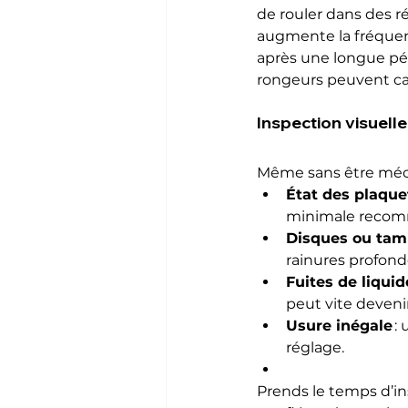
de rouler dans des r
augmente la fréquenc
après une longue pér
rongeurs peuvent ca
Inspection visuelle 
Même sans être mécan
État des plaque
minimale reco
Disques ou tam
rainures profond
Fuites de liquid
peut vite deveni
Usure inégale
 :
réglage.
Prends le temps d’ins