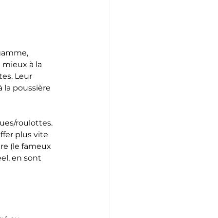
 gamme, 
 mieux à la 
tes. Leur 
 la poussière 
ues/roulottes. 
er plus vite 
ire (le fameux 
el, en sont 