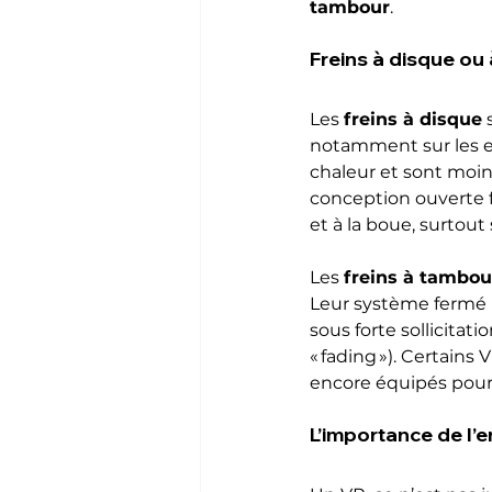
tambour
.
Freins à disque ou 
Les 
freins à disque
 
notamment sur les ess
chaleur et sont moins
conception ouverte f
et à la boue, surtout 
Les 
freins à tambou
Leur système fermé p
sous forte sollicitat
« fading »). Certains
encore équipés pour 
L’importance de l’e