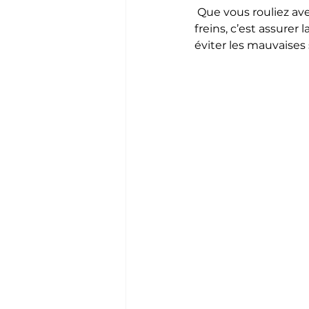
 Que vous rouliez avec un motorisé, une roulotte ou une fifth-wheel, prendre soin de vos 
freins, c’est assurer 
éviter les mauvaises