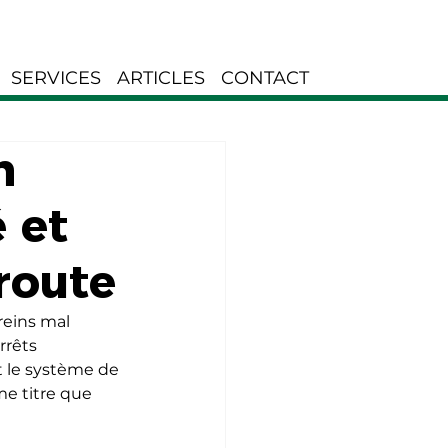
SERVICES
ARTICLES
CONTACT
n
é et
 route
reins mal 
rrêts 
t le système de 
me titre que 