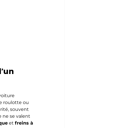
’un 
oiture 
e roulotte ou 
ité, souvent 
e ne se valent 
sque
 et 
freins à 