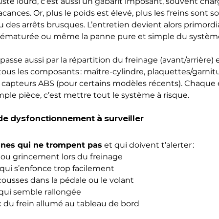
uste lourd, c’est aussi un gabarit imposant, souvent char
nces. Or, plus le poids est élevé, plus les freins sont soll
 des arrêts brusques. L’entretien devient alors primordial
 prématurée ou même la panne pure et simple du système
passe aussi par la répartition du freinage (avant/arrière) e
us les composants : maître-cylindre, plaquettes/garnitu
 capteurs ABS (pour certains modèles récents). Chaque 
imple pièce, c’est mettre tout le système à risque.
de dysfonctionnement à surveiller
gnes qui ne trompent pas
 et qui doivent t’alerter :
 ou grincement lors du freinage
qui s’enfonce trop facilement
cousses dans la pédale ou le volant
 qui semble rallongée
 du frein allumé au tableau de bord