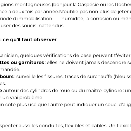
égions montagneuses (bonjour la Gaspésie ou les Rocheus
e à deux fois par année.N’oublie pas non plus de jeter 
iode d’immobilisation — l’humidité, la corrosion ou mêm
user des soucis inattendus.
: ce qu’il faut observer
icien, quelques vérifications de base peuvent t’éviter d
ttes ou garnitures
 : elles ne doivent jamais descendre s
mmandée.
bours
 : surveille les fissures, traces de surchauffe (bleui
es.
e
 autour des cylindres de roue ou du maître-cylindre : un
r un vrai problème.
 un côté plus usé que l’autre peut indiquer un souci d’a
pecter aussi les conduites, flexibles et câbles. Un flexib