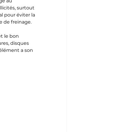
gé au 
icités, surtout 
 pour éviter la 
 de freinage.
t le bon 
res, disques 
élément a son 