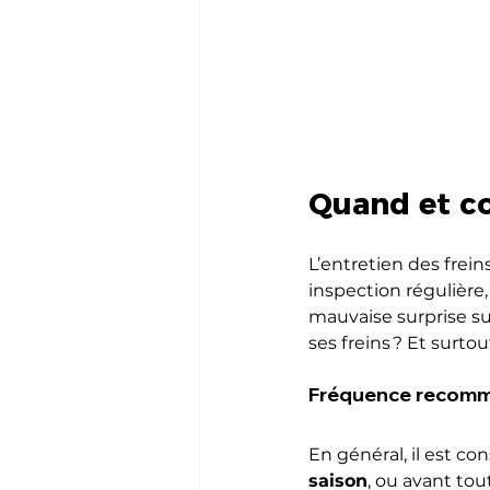
Quand et co
L’entretien des frein
inspection régulière,
mauvaise surprise sur 
ses freins ? Et surt
Fréquence recomma
En général, il est co
saison
, ou avant tou