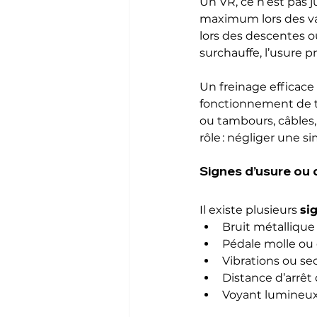
Un VR, ce n’est pas j
maximum lors des vaca
lors des descentes ou
surchauffe, l’usure
Un freinage efficace 
fonctionnement de to
ou tambours, câbles,
rôle : négliger une s
Signes d’usure ou 
Il existe plusieurs 
si
Bruit métallique
Pédale molle ou 
Vibrations ou se
Distance d’arrêt
Voyant lumineux