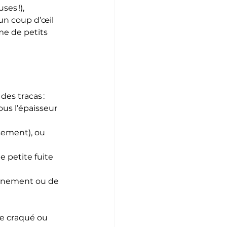
es !), 
un coup d’œil 
e de petits 
es tracas :
ous l’épaisseur 
ssement), ou 
e petite fuite 
lignement ou de 
le craqué ou 