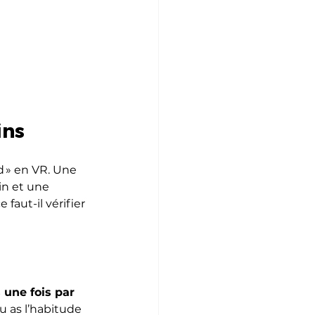
ins
d » en VR. Une 
in et une 
faut-il vérifier 
une fois par 
u as l’habitude 