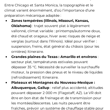
Entre Chicago et Santa Monica, la topographie et le 
climat varient énormément, d’où l’importance d’une 
préparation mécanique adaptée :
Zones tempérées (Illinois, Missouri, Kansas, 
Oklahoma)
 : trajet souvent plat à légèrement 
vallonné, climat variable : printemps/automne doux, 
été chaud et orageux, hiver avec risques de neige et 
verglas (surtout dans l’Illinois). Idéal pour vérifier : 
suspension, freins, état général du châssis (pour les 
ornières) Itineraire.
Grandes plaines du Texas : Amarillo et environs
 : 
secteur plat, températures estivales pouvant 
dépasser 35 °C. Nécessité de surveiller la surchauffe 
moteur, la pression des pneus et le niveau de liquides 
(refroidissement) Itineraire.
Plateaux et Montagnes du Nouveau-Mexique : 
Albuquerque, Gallup
 : relief plus accidenté, altitudes 
pouvant dépasser 2 000 m (Flagstaff, AZ). Le VR doit 
être en bon état de freinage et de transmission pour 
les montées/descentes. Les nuits peuvent être 
fraîches, prévoir un système de chauffage stable pour 