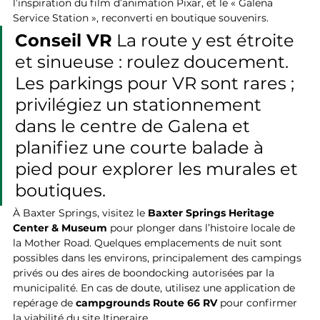
l’inspiration du film d’animation Pixar, et le « Galena 
Service Station », reconverti en boutique souvenirs.
Conseil VR
 La route y est étroite 
et sinueuse : roulez doucement. 
Les parkings pour VR sont rares ; 
privilégiez un stationnement 
dans le centre de Galena et 
planifiez une courte balade à 
pied pour explorer les murales et 
boutiques.
À Baxter Springs, visitez le 
Baxter Springs Heritage 
Center & Museum
 pour plonger dans l’histoire locale de 
la Mother Road. Quelques emplacements de nuit sont 
possibles dans les environs, principalement des campings 
privés ou des aires de boondocking autorisées par la 
municipalité. En cas de doute, utilisez une application de 
repérage de 
campgrounds Route 66 RV
 pour confirmer 
la viabilité du site Itineraire.