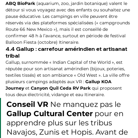
ABQ BioPark
 (aquarium, zoo, jardin botanique) valent le 
détour si vous voyagez avec des enfants ou souhaitez une 
pause éducative. Les campings en ville peuvent être 
réservés via des plateformes spécialisées (« campgrounds 
Route 66 New Mexico »), mais il est conseillé de 
confirmer 48 h à l’avance, surtout en période de festival 
Balloon Fiesta (octobre) Itineraire.
4.4 Gallup : carrefour amérindien et artisanat 
tribal
Gallup, surnommée « Indian Capital of the World », est 
réputée pour son artisanat amérindien (bijoux, poteries, 
textiles tissés) et son ambiance « Old West ». La ville offre 
plusieurs campings adaptés aux VR : 
Gallup KOA 
Journey
 et 
Canyon Quil Ceda RV Park
 qui proposent 
tous deux électricité, vidange et eau Itineraire.
Conseil VR
 Ne manquez pas le 
Gallup Cultural Center
 pour en 
apprendre plus sur les tribus 
Navajos, Zunis et Hopis. Avant de 