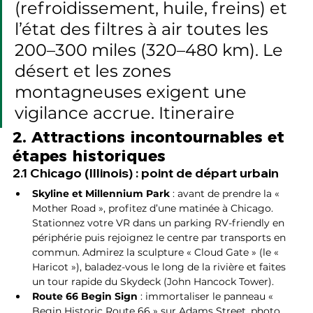
(refroidissement, huile, freins) et 
l’état des filtres à air toutes les 
200–300 miles (320–480 km). Le 
désert et les zones 
montagneuses exigent une 
vigilance accrue. Itineraire
2. Attractions incontournables et 
étapes historiques
2.1 Chicago (Illinois) : point de départ urbain
Skyline et Millennium Park
 : avant de prendre la « 
Mother Road », profitez d’une matinée à Chicago. 
Stationnez votre VR dans un parking RV-friendly en 
périphérie puis rejoignez le centre par transports en 
commun. Admirez la sculpture « Cloud Gate » (le « 
Haricot »), baladez-vous le long de la rivière et faites 
un tour rapide du Skydeck (John Hancock Tower).
Route 66 Begin Sign
 : immortaliser le panneau « 
Begin Historic Route 66 » sur Adams Street, photo 