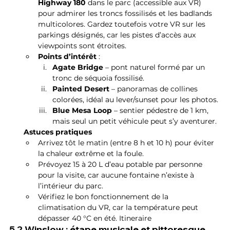
Highway 180
 dans le parc (accessible aux VR) 
pour admirer les troncs fossilisés et les badlands 
multicolores. Gardez toutefois votre VR sur les 
parkings désignés, car les pistes d’accès aux 
viewpoints sont étroites.
Points d’intérêt
 :
Agate Bridge
 – pont naturel formé par un 
tronc de séquoia fossilisé.
Painted Desert
 – panoramas de collines 
colorées, idéal au lever/sunset pour les photos.
Blue Mesa Loop
 – sentier pédestre de 1 km, 
mais seul un petit véhicule peut s’y aventurer.
Astuces pratiques
Arrivez tôt le matin (entre 8 h et 10 h) pour éviter 
la chaleur extrême et la foule.
Prévoyez 15 à 20 L d’eau potable par personne 
pour la visite, car aucune fontaine n’existe à 
l’intérieur du parc.
Vérifiez le bon fonctionnement de la 
climatisation du VR, car la température peut 
dépasser 40 °C en été. Itineraire
5.2 Winslow : étape musicale et pittoresque