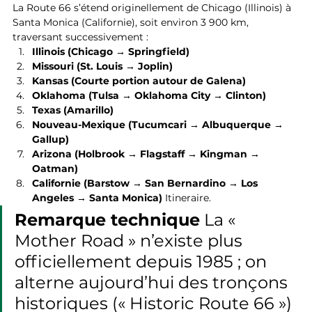
La Route 66 s’étend originellement de Chicago (Illinois) à 
Santa Monica (Californie), soit environ 3 900 km, 
traversant successivement :
Illinois (Chicago → Springfield)
Missouri (St. Louis → Joplin)
Kansas (Courte portion autour de Galena)
Oklahoma (Tulsa → Oklahoma City → Clinton)
Texas (Amarillo)
Nouveau-Mexique (Tucumcari → Albuquerque → 
Gallup)
Arizona (Holbrook → Flagstaff → Kingman → 
Oatman)
Californie (Barstow → San Bernardino → Los 
Angeles → Santa Monica)
 Itineraire.
Remarque technique
 La « 
Mother Road » n’existe plus 
officiellement depuis 1985 ; on 
alterne aujourd’hui des tronçons 
historiques (« Historic Route 66 ») 