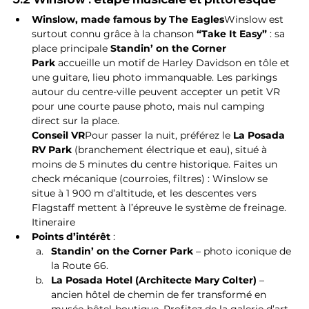
Winslow, made famous by The Eagles
Winslow est 
surtout connu grâce à la chanson 
“Take It Easy”
 : sa 
place principale 
Standin’ on the Corner 
Park
 accueille un motif de Harley Davidson en tôle et 
une guitare, lieu photo immanquable. Les parkings 
autour du centre-ville peuvent accepter un petit VR 
pour une courte pause photo, mais nul camping 
direct sur la place.
Conseil VR
Pour passer la nuit, préférez le 
La Posada 
RV Park
 (branchement électrique et eau), situé à 
moins de 5 minutes du centre historique. Faites un 
check mécanique (courroies, filtres) : Winslow se 
situe à 1 900 m d’altitude, et les descentes vers 
Flagstaff mettent à l’épreuve le système de freinage. 
Itineraire
Points d’intérêt
 :
Standin’ on the Corner Park
 – photo iconique de 
la Route 66.
La Posada Hotel (Architecte Mary Colter)
 – 
ancien hôtel de chemin de fer transformé en 